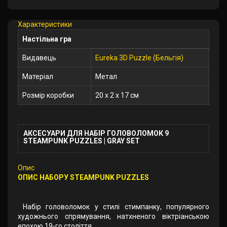
закладки
Характеристики
Настільна гра
Видавець
Eureka 3D Puzzle (Бельгія)
Матеріал
Метал
Розмір коробки
20 x 2 x 17 см
АКСЕСУАРИ ДЛЯ НАБІР ГОЛОВОЛОМОК 9
STEAMPUNK PUZZLES | GRAY SET
Опис
ОПИС НАБОРУ STEAMPUNK PUZZLES
Набір головоломок у стилі стимпанку, популярного
художнього спрямування, натхненого віктріанською
епохою 19-го століття.