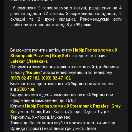
У комплекті 9 головоломок з латуні, розділених на 4
рівні складності (2 легких, 3 нормальної складності, 2
складні та 2 дуже складні). Рекомендуємо всім
любителям головоломок від 8 до 99 років.
Ви можете купити настільну гру
Набір Головоломок 9
Steampunk Puzzles | Gray Set
в інтернет-магазині
Lelekan (Лелекан)
.
Оформити замовлення можна в нас на сайті, добавиши
товар у
"Кошик"
або зателефонувавши по телефону
(097) 82 47 182, (093) 82 47 182
.
Безкоштовна доставка по всій Україні при замовленні
від
2500 грн.
Відправляємо в день замовлення по всій Україні при
оформленні замовлення до 16:00
Купити
Набір Головоломок 9 Steampunk Puzzles | Gray
Set
у місті Львів, Київ, Харків, Дніпро, Одеса, Луцьк,
Тернопіль, Ужгород, Мукачево.
Також до Вашої уваги клуб та ігротека настільних ігор.
Оренда (Прокат) настільної гри у місті Львів