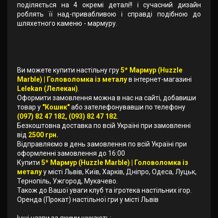
поділяється на 4 окремі деталі!! і сучасний дизайн
роблять її над-привабливою і справді подібною до
шляхетного каменю - мармуру.
Ви можете купити настільну гру
5* Мармур (Huzzle
Marble) | Головоломка із металу
в інтернет-магазині
Lelekan (Лелекан)
.
Оформити замовлення можна в нас на сайті, добавиши
товар у
"Кошик"
або зателефонувавши по телефону
(097) 82 47 182, (093) 82 47 182
.
Безкоштовна доставка по всій Україні при замовленні
від
2500 грн.
Відправляємо в день замовлення по всій Україні при
оформленні замовлення до 16:00
Купити
5* Мармур (Huzzle Marble) | Головоломка із
металу
у місті Львів, Київ, Харків, Дніпро, Одеса, Луцьк,
Тернопіль, Ужгород, Мукачево.
Також до Вашої уваги клуб та ігротека настільних ігор.
Оренда (Прокат) настільної гри у місті Львів