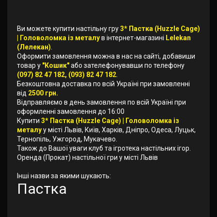
Ви можете купити настільну гру
3* Пастка (Huzzle Cage)
| Головоломка із металу
в інтернет-магазині
Lelekan
(Лелекан)
.
Оформити замовлення можна в нас на сайті, добавиши
товар у
"Кошик"
або зателефонувавши по телефону
(097) 82 47 182, (093) 82 47 182
.
Безкоштовна доставка по всій Україні при замовленні
від
2500 грн.
Відправляємо в день замовлення по всій Україні при
оформленні замовлення до 16:00
Купити
3* Пастка (Huzzle Cage) | Головоломка із
металу
у місті Львів, Київ, Харків, Дніпро, Одеса, Луцьк,
Тернопіль, Ужгород, Мукачево.
Також до Вашої уваги клуб та ігротека настільних ігор.
Оренда (Прокат) настільної гри у місті Львів
Інші назви за якими шукають:
Пастка