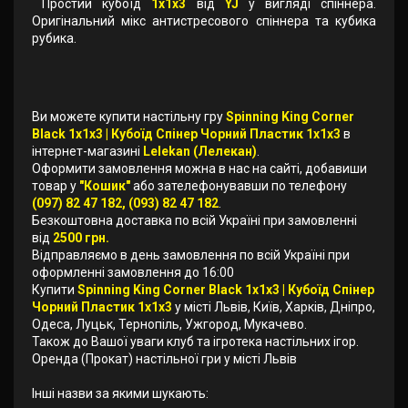
Простий кубоїд
1х1х3
від
YJ
у вигляді спіннера.
Оригінальний мікс антистресового спіннера та кубика
рубика.
Ви можете купити настільну гру
Spinning King Corner
Black 1x1x3 | Кубоїд Спінер Чорний Пластик 1x1x3
в
інтернет-магазині
Lelekan (Лелекан)
.
Оформити замовлення можна в нас на сайті, добавиши
товар у
"Кошик"
або зателефонувавши по телефону
(097) 82 47 182, (093) 82 47 182
.
Безкоштовна доставка по всій Україні при замовленні
від
2500 грн.
Відправляємо в день замовлення по всій Україні при
оформленні замовлення до 16:00
Купити
Spinning King Corner Black 1x1x3 | Кубоїд Спінер
Чорний Пластик 1x1x3
у місті Львів, Київ, Харків, Дніпро,
Одеса, Луцьк, Тернопіль, Ужгород, Мукачево.
Також до Вашої уваги клуб та ігротека настільних ігор.
Оренда (Прокат) настільної гри у місті Львів
Інші назви за якими шукають: