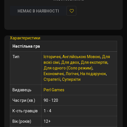
НЕМАЄ В НАЯВНОСТІ
У
закладки
Характеристики
Настільна гра
Тип
Історичні
,
Англійською Мовою
,
Для
всієї сімї
,
Для двох
,
Для експертів
,
Для одного (Соло режим)
,
Економічні
,
Логічні
,
На подарунок
,
Стратегії
,
Суперхіти
Видавець
Perl Games
Час гри (хв.)
90 - 120
К-сть гравців
1 - 4
Вік (років)
12+