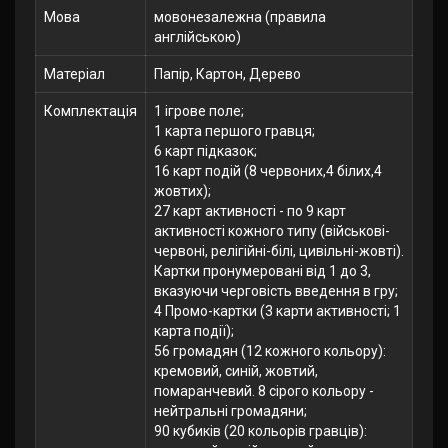
Мова
мовонезалежна (правила
англійською)
Матеріал
Папір, Картон, Дерево
Комплектація
1 ігрове поле;
1 карта першого гравця;
6 карт підказок;
16 карт подій (8 червоних,4 білих,4
жовтих);
27 карт активності - по 9 карт
активності кожного типу (військові-
червоні, релігійні-білі, цивільні-жовті).
Картки пронумеровані від 1 до 3,
вказуючи черговість введення в гру;
4 Промо-картки (3 карти активності; 1
карта події);
56 громадян (12 кожного кольору):
кремовий, синій, жовтий,
помаранчевий. 8 сірого кольору -
нейтральні громадяни;
90 кубиків (20 кольорів гравців):