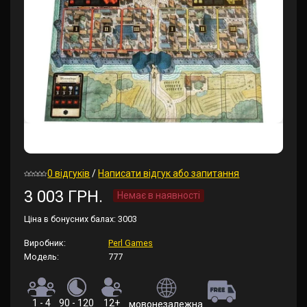
0 відгуків
/
Написати відгук або запитання
3 003 ГРН.
Немає в наявності
Ціна в бонусних балах:
3003
Виробник:
Perl Games
Модель:
777
1 - 4
90 - 120
12+
мовонезалежна (правила англійською