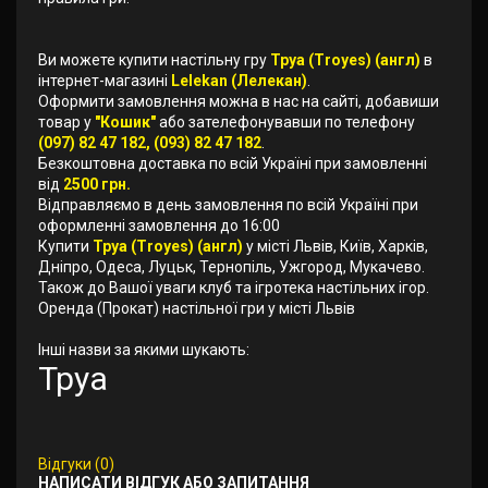
Ви можете купити настільну гру
Труа (Troyes) (англ)
в
інтернет-магазині
Lelekan (Лелекан)
.
Оформити замовлення можна в нас на сайті, добавиши
товар у
"Кошик"
або зателефонувавши по телефону
(097) 82 47 182, (093) 82 47 182
.
Безкоштовна доставка по всій Україні при замовленні
від
2500 грн.
Відправляємо в день замовлення по всій Україні при
оформленні замовлення до 16:00
Купити
Труа (Troyes) (англ)
у місті Львів, Київ, Харків,
Дніпро, Одеса, Луцьк, Тернопіль, Ужгород, Мукачево.
Також до Вашої уваги клуб та ігротека настільних ігор.
Оренда (Прокат) настільної гри у місті Львів
Інші назви за якими шукають:
Труа
Відгуки (0)
НАПИСАТИ ВІДГУК АБО ЗАПИТАННЯ