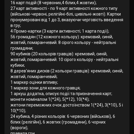
16 карт подій (8 червоних,4 білих,4 жовтих);
27 карт активності - по 9 карт активності кожного типу
(військові-червоні, релігійні-білі, цивільні-жовті). Картки
пронумеровані від 1 до 3, вказуючи черговість введення
в гру;
4 Промо-картки (3 карти активності; 1 карта події);
56 громадян (12 кожного кольору): кремовий, синій,
жовтий, помаранчевий. 8 сірого кольору - нейтральні
громадяни;
90 кубиків (20 кольорів гравців): кремовий, синій,
жовтий, помаранчевий. 10 сірого кольору - нейтральні
кубики;
8 дерев'яних дисків (2 кольори гравців): кремовий, синій,
жовтий, помаранчевий;
1 маркер оцінки впливу;
1 маркер зони для кожного гравця;
1 аркуш додатка, описує події та призначення карт;
монети номіналом 1(*24), 5(*12), 10(*4);
жетони переможних очок достоїнством 1(*24), 3(*10), 5 і
10(*10);
24 кубика, 4 різних кольорів: 6 червоних (військові), 6
білих (релігійні), 6 жовтих (громадяни), 6 чорних
(вороги);
правила гри.