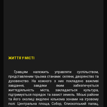
ЖИТТЯ У МІСТІ
Гравцям належить управляти суспільством,
представленим трьома станами: селяни, дворянство та
духовенство. На кожного з них покладено важливі
завдання, завдяки яким забезпечується
життєдіяльність міста, закладається культура,
підтримується порядок та захист земель. Міські райони
та його околиці виділені кількома зонами на ігровому
полі: Центральна площа, Собор, Єпископський палац,