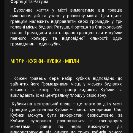
Фортеця та Ратуша.
Бурхливе життя у місті вимагатиме від гравців
виконання дій та участі у розвитку міста. Для цього
гравцям належить відправляти своїх громадян у три
головні міські будівлі: Ратуша, Фортеця та Єпископський
палац. Громадяни дають право гравцеві взяти кубики
певного кольору та відповідної кількості: один
громадянин – один кубик.
МІПЛИ - КУБІКИ - КУБІКИ - МІПЛИ
Кожен гравець бере набір кубиків відповідно до
зайнятих його Громадянами місць у міських будівлях:
кількість та колір. Усі гравці кидають Кубики та
викладають їх на центральну площу у свою зону.
Кубики на центральній площі – це плата за дії у місті.
Гравцям доступні всі Кубики – і свої, і суперників. Свої
Кубики можуть бути використані безкоштовно, за
Кубики суперника розплатиться з господарем
монетами. Гравці по черзі виконують дії,
використовуючи від одного до трьох кубиків одного