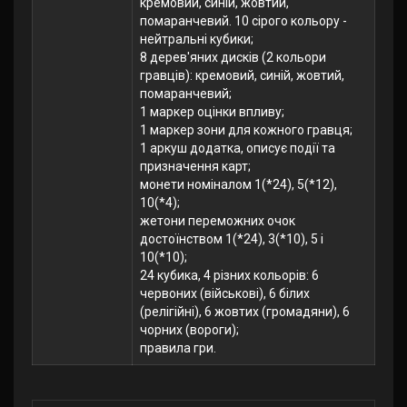
кремовий, синій, жовтий,
помаранчевий. 10 сірого кольору -
нейтральні кубики;
8 дерев'яних дисків (2 кольори
гравців): кремовий, синій, жовтий,
помаранчевий;
1 маркер оцінки впливу;
1 маркер зони для кожного гравця;
1 аркуш додатка, описує події та
призначення карт;
монети номіналом 1(*24), 5(*12),
10(*4);
жетони переможних очок
достоїнством 1(*24), 3(*10), 5 і
10(*10);
24 кубика, 4 різних кольорів: 6
червоних (військові), 6 білих
(релігійні), 6 жовтих (громадяни), 6
чорних (вороги);
правила гри.