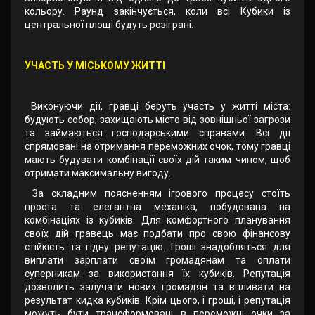
кольору. Раунд закінчується, коли всі Кубики із
центральної площі будуть розіграні.
УЧАСТЬ У МІСЬКОМУ ЖИТТІ
Виконуючи дії, гравці беруть участь у житті міста:
будують собор, захищають місто від зовнішньої загрози
та займаються господарськими справами. Всі дії
спрямовані на отримання переможних очок, тому гравці
мають будувати комбінації своїх дій таким чином, щоб
отримати максимальну вигоду.
За складним поясненням ігрового процесу стоїть
проста та елегантна механіка, побудована на
комбінаціях із кубиків. Для комфортного планування
своїх дій гравець має подбати про свою фінансову
стійкість та гідну репутацію. Гроші знадобляться для
виплати зарплати своїм громадянам та оплати
суперникам за використання їх кубиків. Репутація
дозволить залучати нових громадян та впливати на
результат кидка кубиків. Крім цього, і гроші, і репутація
можуть бути трансформовані в переможні очки за