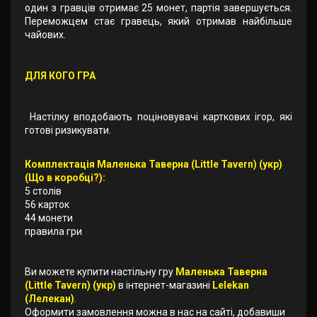
один з гравців отримає 25 монет, партія завершується.
Переможцем стає гравець, який отримав найбільше
чайових.
ДЛЯ КОГО ГРА
Настілку вподобають поціновувачі карткових ігор, які
готові ризикувати.
Комплектація Маленька Таверна (Little Tavern) (укр)
(Що в коробці?):
5 столів
56 карток
44 монети
правила гри
Ви можете купити настільну гру
Маленька Таверна
(Little Tavern) (укр)
в інтернет-магазині
Lelekan
(Лелекан)
.
Оформити замовлення можна в нас на сайті, добавиши