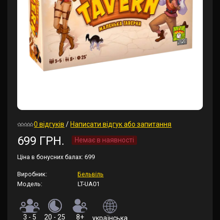
0 відгуків
/
Написати відгук або запитання
699 ГРН.
Немає в наявності
Ціна в бонусних балах:
699
Виробник:
Бельвіль
Модель:
LT-UA01
3 - 5
20 - 25
8+
українська