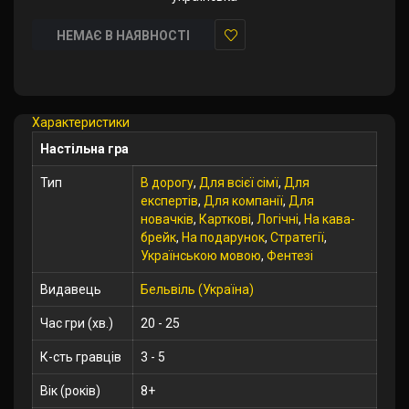
НЕМАЄ В НАЯВНОСТІ
У
закладки
Характеристики
Настільна гра
Тип
В дорогу
,
Для всієї сімї
,
Для
експертів
,
Для компанії
,
Для
новачків
,
Карткові
,
Логічні
,
На кава-
брейк
,
На подарунок
,
Стратегії
,
Українською мовою
,
Фентезі
Видавець
Бельвіль (Україна)
Час гри (хв.)
20 - 25
К-сть гравців
3 - 5
Вік (років)
8+