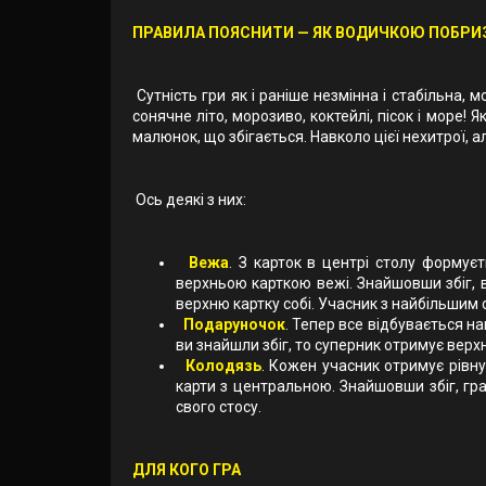
ПРАВИЛА ПОЯСНИТИ — ЯК ВОДИЧКОЮ ПОБРИ
Сутність гри як і раніше незмінна і стабільна, 
сонячне літо, морозиво, коктейлі, пісок і море! 
малюнок, що збігається. Навколо цієї нехитрої, а
Ось деякі з них:
Вежа
. З карток в центрі столу формує
верхньою карткою вежі. Знайшовши збіг, в
верхню картку собі. Учасник з найбільшим
Подаруночок
. Тепер все відбувається н
ви знайшли збіг, то суперник отримує верх
Колодязь
. Кожен учасник отримує рівну
карти з центральною. Знайшовши збіг, гр
свого стосу.
ДЛЯ КОГО ГРА