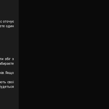
ас оточує
дете один
и збіг з
абираєте
ків. Якщо
юють свої
будеться