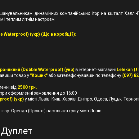
шанувальникам динамічних компанійських ігор на кшталт Халлі-Г
м і теплим літнім настроєм.
Waterproof) (укр) (Що в коробці?):
оникний (Dobble Waterproof) (укр)
в інтернет-магазині
Lelekan (
бавиши товар у
"Кошик"
або зателефонувавши по телефону
(097) 82
ленні від
2500 грн.
 при оформленні замовлення до 16:00
roof) (укр)
у місті Львів, Київ, Харків, Дніпро, Одеса, Луцьк, Терноп
ігор. Оренда (Прокат) настільної гри у місті Львів
, Дуплет