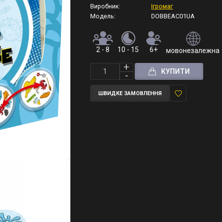
Виробник:
Ігромаг
Модель:
DOBBEAC01UA
2 - 8
10 - 15
6+
мовонезалежна (
КУПИТИ
ШВИДКЕ ЗАМОВЛЕННЯ
У
закладки