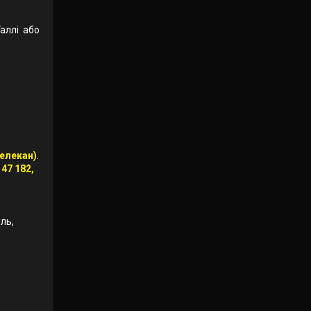
аллі або
Лелекан)
.
 47 182,
іль,