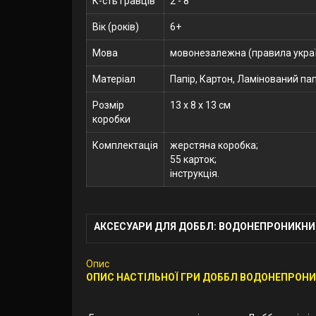
К-сть гравців
2 - 8
Вік (років)
6+
Мова
мовонезалежна (правила укра
Матеріал
Папір, Картон, Ламінований пап
Розмір
13 x 8 x 13 см
коробки
Комплектація
жерстяна коробка;
55 карток;
інструкція.
АКСЕСУАРИ ДЛЯ ДОББЛ: ВОДОНЕПРОНИКНИЙ
Опис
ОПИС НАСТІЛЬНОЇ ГРИ ДОББЛ ВОДОНЕПРОН