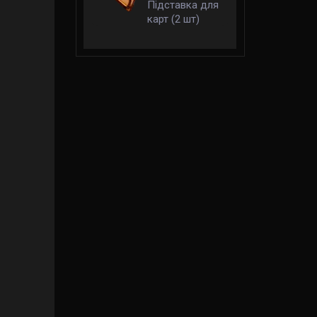
Підставка для
карт (2 шт)
(Organizer Card
Holder)
правила українською)