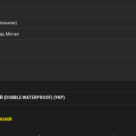
їнською)
ір, Метал
 (DOBBLE WATERPROOF) (УКР)
ИКНИЙ