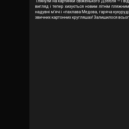
Глянули на картинки свіженького Доббля — і від
вигляд і тепер хизується новим літнім пляжним 
надувні м'ячі і «пахлава Медова, гаряча кукуру
звичних картонних кругляшах! Залишилося всього