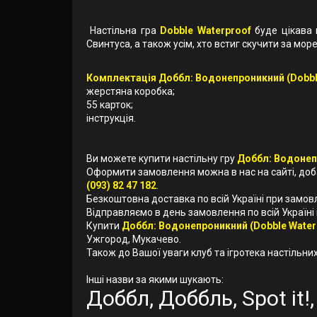
Настільна гра
Dobble Waterproof
буде цікава 
Свинтуса, а також усім, хто встиг скучити за море
Комплектація Доббл: Водонепроникний (Dobble 
жерстяна коробка;
55 карток;
інструкція.
Ви можете купити настільну гру
Доббл: Водонепр
Оформити замовлення можна в нас на сайті, до
(093) 82 47 182
.
Безкоштовна доставка по всій Україні при замов
Відправляємо в день замовлення по всій Україні
Купити
Доббл: Водонепроникний (Dobble Waterp
Ужгород, Мукачево.
Також до Вашої уваги клуб та ігротека настільних 
Інші назви за якими шукають:
Доббл, Доббль, Spot it!