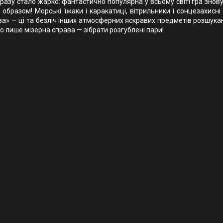
разу стало жарко: фантастично популярна у всьому світі гра знов
образом! Морські їжаки і каракатиці, вітрильники і сонцезахисні
дза» — ці та безліч інших атмосферних яскравих предметів розшук
 лише мізерна справа — зібрати розгублені пари!