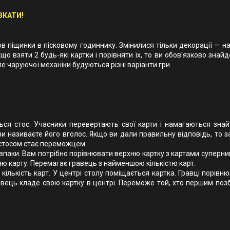
ЗКАТИ!
мов піщинки в пісковому годиннику. Змінилися тільки декорації — н
Якщо взяти 2 будь-які картки і порівняти їх, то ви обов'язково знай
ле чаруючої механіки будуються різні варіанти гри.
ться стос. Учасники перевертають свої карти і намагаються знайт
и називаєте його вголос. Якщо ви дали правильну відповідь, то з
 стосом стає переможцем.
авпаки. Вам потрібно порівнювати верхню картку з картами суперни
ню карту. Перемагає гравець з найменшою кількістю карт.
 кількість карт. У центрі столу поміщається картка. Гравці порівн
авець кладе свою картку в центрі. Переможе той, хто першим поз