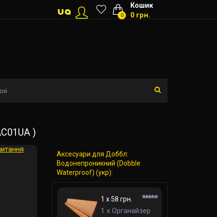
Кошик
0 грн.
0
AC01UA )
питання
Аксесуари для Доббл:
Водонепроникний (Dobble
Waterproof) (укр):
1 x 58 грн.
1 x Органайзер