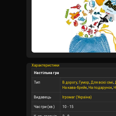
Характеристики
Настільна гра
Тип
В дорогу
,
Гумор
,
Для всієї сімї
,
На кава-брейк
,
На подарунок
,
Н
Видавець
Ігромаг (Україна)
Час гри (хв.)
10 - 15