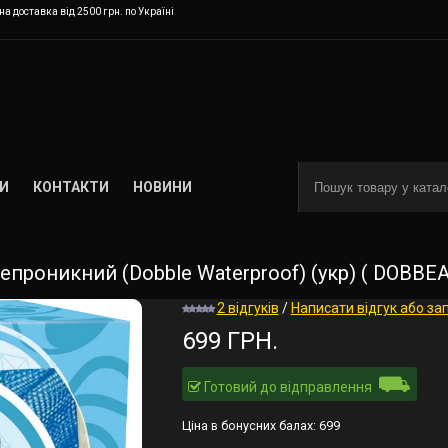
а доставка від 2500 грн. по Україні
И
КОНТАКТИ
НОВИНИ
епроникний (Dobble Waterproof) (укр) ( DOBBE
2 відгуків
/
Написати відгук або за
699 ГРН.
⛟
Готовий до відправлення
Ціна в бонусних балах:
699