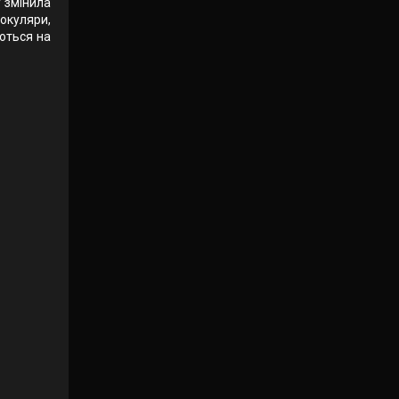
у змінила
 окуляри,
аються на