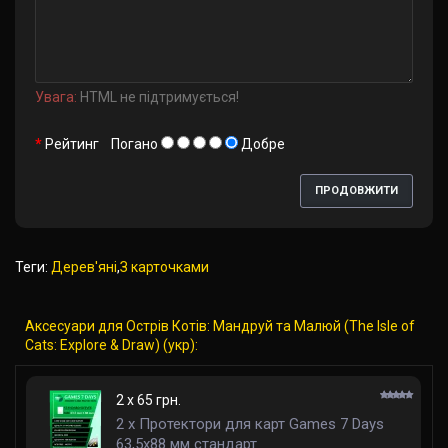
Увага:
HTML не підтримується!
Рейтинг
Погано
Добре
ПРОДОВЖИТИ
Теги:
Дерев'яні
,
З карточками
Аксесуари для Острів Котів: Мандруй та Малюй (The Isle of
Cats: Explore & Draw) (укр):
2 x 65 грн.
2 x Протектори для карт Games 7 Days
63,5x88 мм стандарт