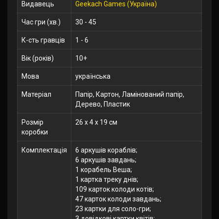
Видавець
Geekach Games (Україна)
Час гри (хв.)
30 - 45
К-сть гравців
1 - 6
Вік (років)
10+
Мова
українська
Матеріал
Папір, Картон, Ламінований папір,
Дерево, Пластик
Розмір
26 x 4 x 19 см
коробки
Комплектація
6 аркушів кораблів;
6 аркушів завдань;
1 корабель Веша;
1 картка треку днів;
109 карток колоди котів;
47 карток колоди завдань;
23 картки для соло-гри;
3 довідкові картки квітів;