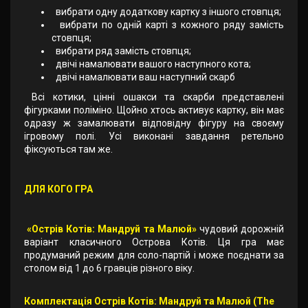
вибрати одну додаткову картку з іншого стовпця;
вибрати по одній карті з кожного ряду замість
стовпця;
вибрати ряд замість стовпця;
двічі намалювати вашого наступного кота;
двічі намалювати ваш наступний скарб
Всі котики, цінні ошакси та скарби представлені
фігурками поліміно. Щойно хтось активує картку, він має
одразу ж замалювати відповідну фігуру на своєму
ігровому полі. Усі виконані завдання ретельно
фіксуються там же.
ДЛЯ КОГО ГРА
«Острів Котів: Мандруй та Малюй»
чудовий дорожній
варіант класичного Острова Котів. Ця гра має
продуманий режим для соло-партій і може поєднати за
столом від 1 до 6 гравців різного віку.
Комплектація Острів Котів: Мандруй та Малюй (The