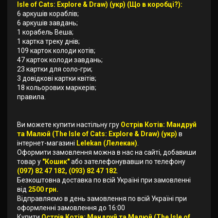
Isle of Cats: Explore & Draw) (укр) (Що в коробці?):
6 аркушів кораблів;
6 аркушів завдань;
1 корабель Веша;
1 картка треку днів;
109 карток колоди котів;
47 карток колоди завдань;
23 картки для соло-гри;
3 довідкові картки квітів;
18 кольорових маркерів;
правила.
Ви можете купити настільну гру
Острів Котів: Мандруй
та Малюй (The Isle of Cats: Explore & Draw) (укр)
в
інтернет-магазині
Lelekan (Лелекан)
.
Оформити замовлення можна в нас на сайті, добавиши
товар у
"Кошик"
або зателефонувавши по телефону
(097) 82 47 182, (093) 82 47 182
.
Безкоштовна доставка по всій Україні при замовленні
від
2500 грн.
Відправляємо в день замовлення по всій Україні при
оформленні замовлення до 16:00
Купити
Острів Котів: Мандруй та Малюй (The Isle of