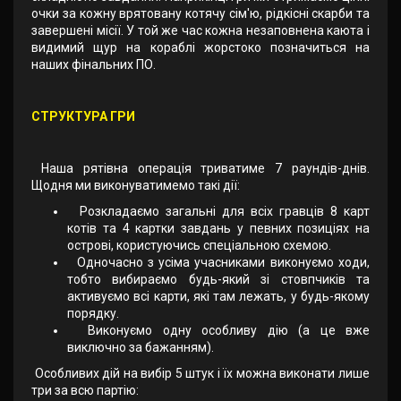
очки за кожну врятовану котячу сім'ю, рідкісні скарби та
завершені місії. У той же час кожна незаповнена каюта і
видимий щур на кораблі жорстоко позначиться на
наших фінальних ПО.
СТРУКТУРА ГРИ
Наша рятівна операція триватиме 7 раундів-днів.
Щодня ми виконуватимемо такі дії:
Розкладаємо загальні для всіх гравців 8 карт
котів та 4 картки завдань у певних позиціях на
острові, користуючись спеціальною схемою.
Одночасно з усіма учасниками виконуємо ходи,
тобто вибираємо будь-який зі стовпчиків та
активуємо всі карти, які там лежать, у будь-якому
порядку.
Виконуємо одну особливу дію (а це вже
виключно за бажанням).
Особливих дій на вибір 5 штук і їх можна виконати лише
три за всю партію: