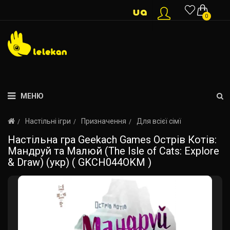
0
МЕНЮ
Настільні ігри
Призначення
Для всієї сімї
Настільна гра Geekach Games Острів Котів:
Мандруй та Малюй (The Isle of Cats: Explore
& Draw) (укр) ( GKCH044OKM )