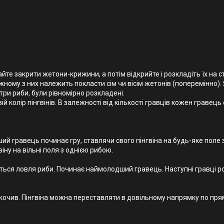
е закрити жетони-крижини, а потім відкрийте і розкладіть їх на ст
жному з них належить покласти сім чи вісім жетонів (поперемінно).
 три риби, були рівномірно розкладені.
й колір пінгвінів. В залежності від кількості гравців кожен гравець
ий гравець починає гру, ставлячи свого пінгвіна на будь-яке поле з
ну на вільні поля з однією рибою.
ається ловля риби. Починає наймолодший гравець. Наступні гравці р
скочив. Пінгвіна можна переставляти в довільному напрямку по прямій