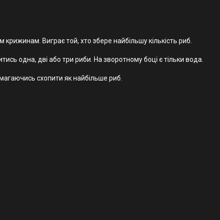
м крижинам. Виграє той, хто збере найбільшу кількість риб.
сь одна, дві або три риби. На зворотному боці є тільки вода.
намагаючись схопити як найбільше риб.