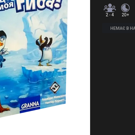
2 - 4
20+
НЕМАЄ В Н