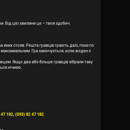
. Від цієї хвилини це – твоя здобич.
на яких стояв. Решта гравців грають далі, поки по
в максимальним. Гра закінчується, коли жоден з
ожцем. Якщо два або більше гравців зібрали таку
ться нічиєю.
 47 182, (093) 82 47 182
.