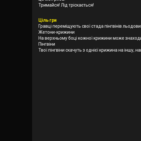
Тримайся! Лід тріскається!
Ціль гри
Гравці переміщують свої стада пінгвінів льодови
Жетони-крижини
На верхньому боці кожної крижини може знаходити
Пінгвіни
Твої пінгвіни скачуть з однієї крижина на іншу, 