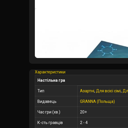
Характеристики
Настільна гра
Тип
Азартні
,
Для всієї сімї
,
Дл
Видавець
GRANNA (Польща)
Час гри (хв.)
20+
К-сть гравців
2 - 4