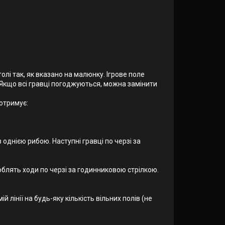
олі так, як вказано на малюнку. Ігрове поле
 Якщо всі гравці погоджуються, можна замінити
 отримує:
 однією рибою. Наступні гравці по черзі за
облять ходи по черзі за годинниковою стрілкою.
 лінії на будь-яку кількість вільних полів (не