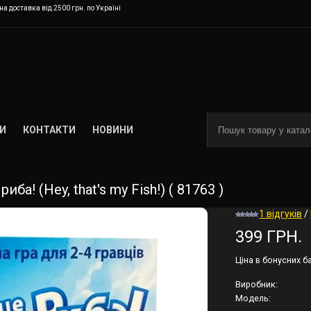
а доставка від 2500 грн. по Україні
И
КОНТАКТИ
НОВИНИ
а! (Hey, that's my Fish!) ( 81763 )
1 відгуків
/
399 ГРН.
Ціна в бонусних б
Виробник:
Модель: