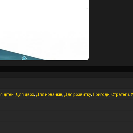
я дітей
,
Для двох
,
Для новачків
,
Для розвитку
,
Пригоди
,
Стратегії
,
У