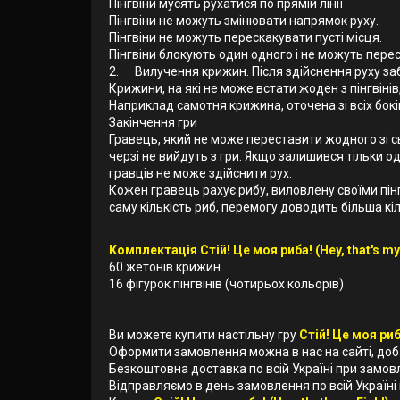
Пінгвіни мусять рухатися по прямій лінії
Пінгвіни не можуть змінювати напрямок руху.
Пінгвіни не можуть перескакувати пусті місця.
Пінгвіни блокують один одного і не можуть пере
2. Вилучення крижин. Після здійснення руху забе
Крижини, на які не може встати жоден з пінгвінів,
Наприклад самотня крижина, оточена зі всіх бок
Закінчення гри
Гравець, який не може переставити жодного зі свої
черзі не вийдуть з гри. Якщо залишився тільки о
гравців не може здійснити рух.
Кожен гравець рахує рибу, виловлену своїми пінг
саму кількість риб, перемогу доводить більша кіл
Комплектація Стій! Це моя риба! (Hey, that's my
60 жетонів крижин
16 фігурок пінгвінів (чотирьох кольорів)
Ви можете купити настільну гру
Стій! Це моя риба
Оформити замовлення можна в нас на сайті, до
Безкоштовна доставка по всій Україні при замов
Відправляємо в день замовлення по всій Україні