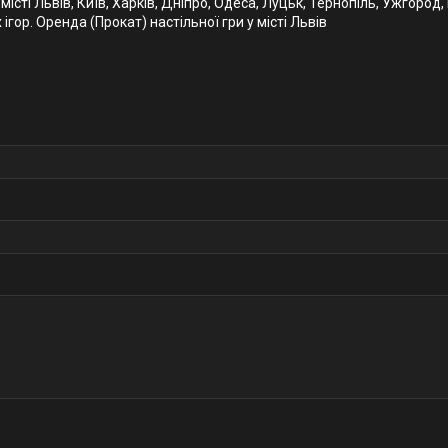
 місті Львів, Київ, Харків, Дніпро, Одеса, Луцьк, Тернопіль, Ужгород
ігор. Оренда (Прокат) настільної гри у місті Львів