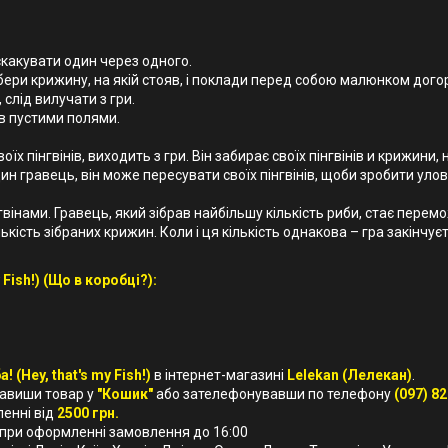
скакувати один через одного.
ри крижину, на якій стояв, і поклади перед собою малюнком догори
 слід вилучати з гри.
ів пустими полями.
х пінгвінів, виходить з гри. Він забирає своїх пінгвінів и крижини, 
дин гравець, він може пересувати своїх пінгвінів, щоби зробити уло
вінами. Гравець, який зібрав найбільшу кількість риби, стає перем
ькість зібраних крижин. Коли і ця кількість однакова – гра закінчує
 Fish!) (Що в коробці?):
! (Hey, that's my Fish!)
в інтернет-магазині
Lelekan (Лелекан)
.
бавиши товар у
"Кошик"
або зателефонувавши по телефону
(097) 82
ленні від
2500 грн.
 при оформленні замовлення до 16:00