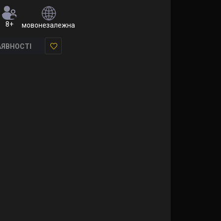
8+
мовонезалежна (правила українською)
АЯВНОСТІ
У
закладки