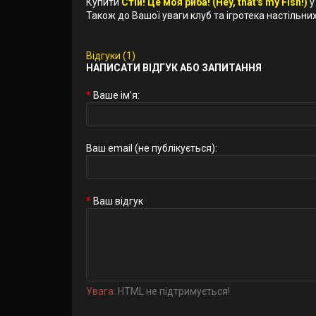
Купити
Стій! Це моя риба! (Hey, that's my Fish!)
у
Також до Вашої уваги клуб та ігротека настільних 
Відгуки (1)
НАПИСАТИ ВІДГУК АБО ЗАПИТАННЯ
Ваше ім’я:
Ваш email (не публікується):
Ваш відгук
Увага:
HTML не підтримується!