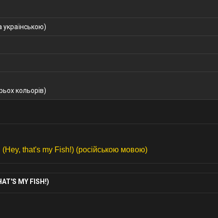
 українською)
ирьох кольорів)
(Hey, that's my Fish!) (російською мовою)
AT'S MY FISH!)