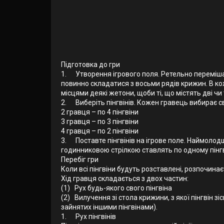
Підготовка до гри
1. Утворення ігрового поля. Ретельно перемішайт
повинно складатися з восьми рядів крижин. В ко
місцями деякі жетони, щоби ті, що містять дві чи
2. Виберіть пінгвінів. Кожен гравець вибирає сві
2 гравця – по 4 пінгвіни
3 гравця – по 3 пінгвіни
4 гравця – по 2 пінгвіни
3. Поставте пінгвінів на ігрове поле. Наймолодш
годинниковою стрілкою ставлять по одному пінгві
Перебіг гри
Коли всі пінгвіни будуть розставлені, розпочин
Хід гравця складається з двох частин:
(1) Рух будь-якого свого пінгвіна
(2) Вилучення зі стола крижини, з якої пінгвін зі
зайнятих іншими пінгвінами).
1. Рух пінгвінів