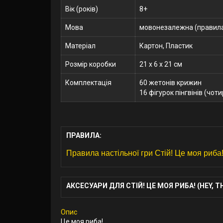
Вік (років)
8+
Мова
мовонезалежна (правила
Матеріал
Картон, Пластик
Розмір коробки
21 x 6 x 21 см
Комплектація
60 жетонів крижин
16 фігурок пінгвінів (чот
ПРАВИЛА:
Правила настільної гри Стій! Це моя риба! 
АКСЕСУАРИ ДЛЯ СТІЙ! ЦЕ МОЯ РИБА! (HEY, TH
Опис
Це моя риба!