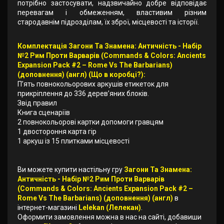
потрібно застосувати, надзвичайно добре відповідає
перевагам і обмеженням, властивим різним
стародавнім підрозділам, їх зброї, місцевості та історії.
Комплектація Загони Та Знамена: Античність - Набір
№2 Рим Проти Варварів (Commands & Colors: Ancients
Expansion Pack #2 – Rome Vs The Barbarians)
(доповнення) (англ) (Що в коробці?):
П’ять повнокольорових аркушів етикеток для
прикріплення до 336 дерев’яних блоків.
Звід правил
Книга сценаріїв
2 повнокольорові картки допомоги гравцям
1 двостороння карта гір
1 аркуш із 15 плитками місцевості
Ви можете купити настільну гру
Загони Та Знамена:
Античність - Набір №2 Рим Проти Варварів
(Commands & Colors: Ancients Expansion Pack #2 –
Rome Vs The Barbarians) (доповнення) (англ)
в
інтернет-магазині
Lelekan (Лелекан)
.
Оформити замовлення можна в нас на сайті, добавиши