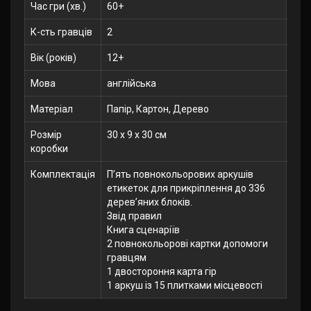
Час гри (хв.)
60+
К-сть гравців
2
Вік (років)
12+
Мова
англійська
Матеріал
Папір, Картон, Дерево
Розмір
30 x 9 x 30 см
коробки
Комплектація
П’ять повнокольорових аркушів
етикеток для прикріплення до 336
дерев’яних блоків.
Звід правил
Книга сценаріїв
2 повнокольорові картки допомоги
гравцям
1 двостороння карта гір
1 аркуш із 15 плитками місцевості