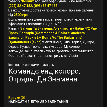
товар у
"Кошик"
або зателефонувавши по телефону
(097) 82 47 182, (093) 82 47 182
.
Безкоштовна доставка по всій Україні при замовленні
від
2500 грн.
Відправляємо в день замовлення по всій Україні при
оформленні замовлення до 16:00
Купити
Загони Та Знамена: Античність - Набір №2 Рим
Проти Варварів (Commands & Colors: Ancients
Expansion Pack #2 – Rome Vs The Barbarians)
(доповнення) (англ)
у місті Львів, Київ, Харків, Дніпро,
Одеса, Луцьк, Тернопіль, Ужгород, Мукачево.
Також до Вашої уваги клуб та ігротека настільних ігор.
Оренда (Прокат) настільної гри у місті Львів
Інші назви за якими шукають:
Командс енд колорс,
Отряды Да Знамена
Відгуки (0)
НАПИСАТИ ВІДГУК АБО ЗАПИТАННЯ