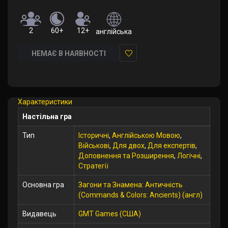
2
60+
12+
англійська
НЕМАЄ В НАЯВНОСТІ
У
закладки
Характеристики
Настільна гра
Тип
Історичні
,
Англійською Мовою
,
Військові
,
Для двох
,
Для експертів
,
Доповнення та Розширення
,
Логічні
,
Стратегії
Основна гра
Загони та Знамена: Античність
(Commands & Colors: Ancients) (англ)
Видавець
GMT Games (США)