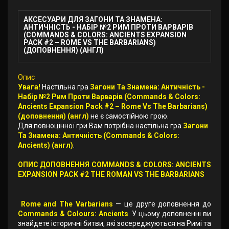
АКСЕСУАРИ ДЛЯ ЗАГОНИ ТА ЗНАМЕНА:
АНТИЧНІСТЬ - НАБІР №2 РИМ ПРОТИ ВАРВАРІВ
(COMMANDS & COLORS: ANCIENTS EXPANSION
PACK #2 – ROME VS THE BARBARIANS)
(ДОПОВНЕННЯ) (АНГЛ)
Опис
Увага!
Настільна гра
Загони Та Знамена: Античність -
Набір №2 Рим Проти Варварів (Commands & Colors:
Ancients Expansion Pack #2 – Rome Vs The Barbarians)
(доповнення) (англ)
не є самостійною грою.
Для повноцінної гри Вам потрібна настільна гра
Загони
Та Знамена: Античність (Commands & Colors:
Ancients) (англ)
.
ОПИС ДОПОВНЕННЯ COMMANDS & COLORS: ANCIENTS
EXPANSION PACK #2 THE ROMAN VS THE BARBARIANS
Rome and The Varbarians
— це друге доповнення до
Commands & Colours: Ancients
. У цьому доповненні ви
знайдете історичні битви, які зосереджуються на Римі та