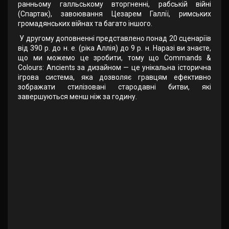
ранньому галльському вторгненні, рабській війні
(Спартак), завоювання Цезарем Галлії, римських
громадянських війнах та багато іншого.
У другому доповненні представлено понад 20 сценаріїв
від 390 р. до н. е. (ріка Аллія) до 9 р. н. Наразі ви знаєте,
що ми можемо це зробити, тому що Commands &
Colours: Ancients за дизайном — це унікальна історична
ігрова система, яка дозволяє гравцям ефективно
зображати стилізовані стародавні битви, які
завершуються менш ніж за годину.