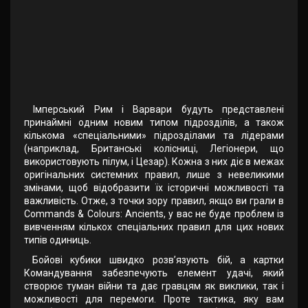
Імперський Рим і Варвари будуть представлені
принаймні одним новим типом підрозділів, а також
кількома «спеціальними» підрозділами та лідерами
(наприклад, Британські колісниці, Легіонери, що
використовують пілум, і Цезар). Кожна з них діє в межах
оригінальних системних правил, лише з невеликими
змінами, щоб відобразити їх історичні можливості та
важливість. Отже, з точки зору правил, якщо ви грали в
Commands & Colours: Ancients, у вас не буде проблем із
вивченням кількох спеціальних правил для цих нових
типів одиниць.
Бойові кубики швидко розв’язують бій, а картки
Командування забезпечують елемент удачі, який
створює туман війни та дає гравцям як виклики, так і
можливості для перемоги. Проте тактика, яку вам