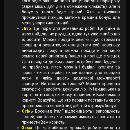
того буде більший вибір дій у наступні пори року
(адже місць для дій є обмежена кількість), але й
бонус у нього буде гірший. Хто ж вирішив
прокинутися пізніше, матиме кращий бонус, але
меншу варіативність дій.
Літо
. Це пора для земельних робіт. Це один із
двох найдовших раундів, адже тут уже є вибір що
ж робити. Можна продати землю, щоб отримати
гроші для розвитку, можна дістати собі новеньку
виноградну лозу, а можна посадити на свою
землю новий виноград (якщо на полі ще є місце).
Для посадки деяких лозин потрібні певні будівлі -
не проблема, літом можна і будівлі купляти за
гроші - якісь потрібні, як ми казали, для посадки
лози, а якісь дають додаткові можливості
гравцям. Не вистачає грошей? Можна провести
екскурсію і заробити декілька лір. Ну і вишенька на
торті - літні гості, які можуть принести Вам немало
користі. Врахуйте, що хто перший поставить свого
працівника на певний вид дій, той отримує бонус!
Осінь
. Восени в Італії відпочивають і запрошують
гостей, які влітку чи взимку зможуть завітати та
принести Вам користь.
Зима
. Це час збирати урожай, робити вино та