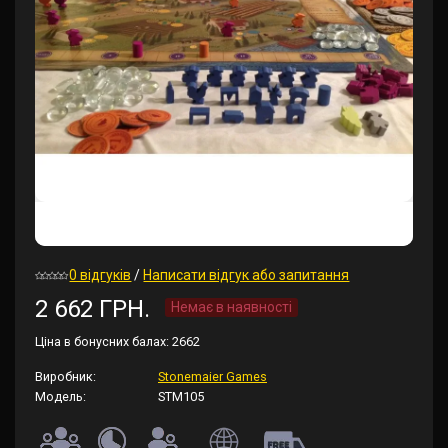
0 відгуків
/
Написати відгук або запитання
2 662 ГРН.
Немає в наявності
Ціна в бонусних балах:
2662
Виробник:
Stonemaier Games
Модель:
STM105