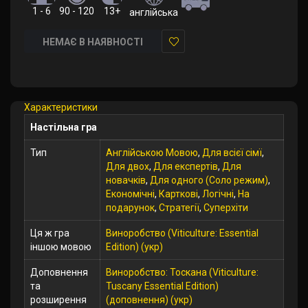
1 - 6
90 - 120
13+
англійська
НЕМАЄ В НАЯВНОСТІ
У
закладки
Характеристики
Настільна гра
Тип
Англійською Мовою
,
Для всієї сімї
,
Для двох
,
Для експертів
,
Для
новачків
,
Для одного (Соло режим)
,
Економічні
,
Карткові
,
Логічні
,
На
подарунок
,
Стратегії
,
Суперхіти
Ця ж гра
Виноробство (Viticulture: Essential
іншою мовою
Edition) (укр)
Доповнення
Виноробство: Тоскана (Viticulture:
та
Tuscany Essential Edition)
розширення
(доповнення) (укр)