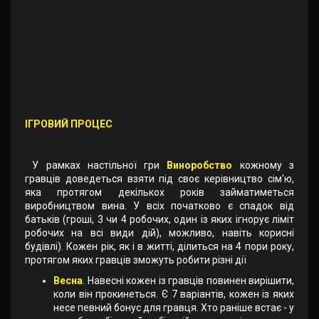
ІГРОВИЙ ПРОЦЕС
У рамках настільної гри
Виноробство
кожному з
гравців доведеться взяти під своє керівництво сім'ю,
яка протягом декількох років займатиметься
виробництвом вина. У всіх початково є спадок від
батьків (гроші, 3 чи 4 робочих, один із яких ігнорує ліміт
робочих на всі види дій), можливо, навіть корисні
будівлі). Кожен рік, як і в житті, ділиться на 4 пори року,
протягом яких гравців зможуть робити різні дії
Весна
. Навесні кожен із гравців повинен вирішити,
коли він прокинеться. Є 7 варіантів, кожен із яких
несе певний бонус для гравця. Хто раніше встає - у