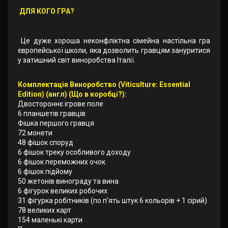
ДЛЯ КОГО ГРА?
Це дуже хороша неконфліктна сімейна настільна гра
європейської школи, яка дозволить гравцям зануритися
у затишний світ виноробства Італії.
Комплектація Виноробство (Viticulture: Essential
Edition) (англ) (Що в коробці?):
Двостороннє ігрове поле
6 планшетів гравців
Фішка першого гравця
72 монети
48 фішок споруд
6 фішок треку особливого доходу
6 фішок переможних очок
6 фішок підйому
50 жетонів винограду та вина
6 фігурок великих робочих
31 фігурка робітників (по п'ять штук 6 кольорів + 1 сірий)
78 великих карт
154 маленькі карти