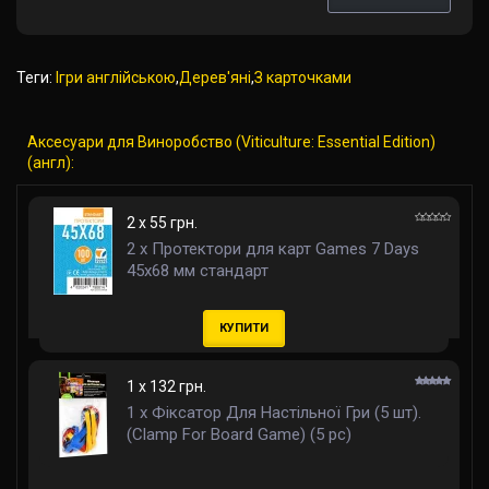
Теги:
Ігри англійською
,
Дерев'яні
,
З карточками
Аксесуари для Виноробство (Viticulture: Essential Edition)
(англ):
2 x 55 грн.
2 x Протектори для карт Games 7 Days
45x68 мм стандарт
КУПИТИ
1 x 132 грн.
1 x Фіксатор Для Настільної Гри (5 шт).
(Clamp For Board Game) (5 pc)