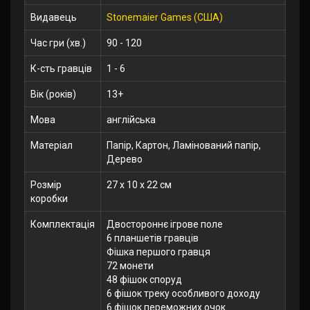
Видавець
Stonemaier Games (США)
Час гри (хв.)
90 - 120
К-сть гравців
1 - 6
Вік (років)
13+
Мова
англійська
Матеріал
Папір, Картон, Ламінований папір,
Дерево
Розмір
27 x 10 x 22 см
коробки
Комплектація
Двостороннє ігрове поле
6 планшетів гравців
Фішка першого гравця
72 монети
48 фішок споруд
6 фішок треку особливого доходу
6 фішок переможних очок