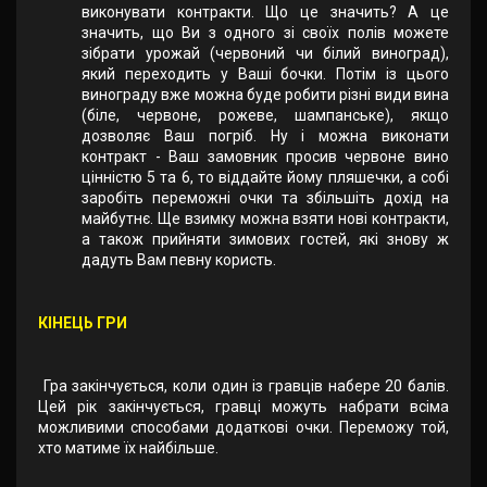
виконувати контракти. Що це значить? А це
значить, що Ви з одного зі своїх полів можете
зібрати урожай (червоний чи білий виноград),
який переходить у Ваші бочки. Потім із цього
винограду вже можна буде робити різні види вина
(біле, червоне, рожеве, шампанське), якщо
дозволяє Ваш погріб. Ну і можна виконати
контракт - Ваш замовник просив червоне вино
цінністю 5 та 6, то віддайте йому пляшечки, а собі
заробіть переможні очки та збільшіть дохід на
майбутнє. Ще взимку можна взяти нові контракти,
а також прийняти зимових гостей, які знову ж
дадуть Вам певну користь.
КІНЕЦЬ ГРИ
Гра закінчується, коли один із гравців набере 20 балів.
Цей рік закінчується, гравці можуть набрати всіма
можливими способами додаткові очки. Переможу той,
хто матиме їх найбільше.