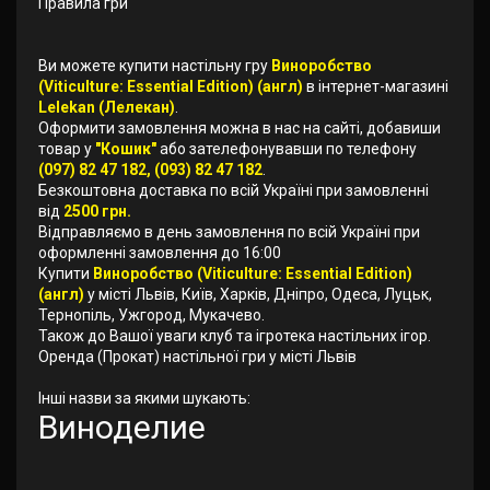
Правила гри
Ви можете купити настільну гру
Виноробство
(Viticulture: Essential Edition) (англ)
в інтернет-магазині
Lelekan (Лелекан)
.
Оформити замовлення можна в нас на сайті, добавиши
товар у
"Кошик"
або зателефонувавши по телефону
(097) 82 47 182, (093) 82 47 182
.
Безкоштовна доставка по всій Україні при замовленні
від
2500 грн.
Відправляємо в день замовлення по всій Україні при
оформленні замовлення до 16:00
Купити
Виноробство (Viticulture: Essential Edition)
(англ)
у місті Львів, Київ, Харків, Дніпро, Одеса, Луцьк,
Тернопіль, Ужгород, Мукачево.
Також до Вашої уваги клуб та ігротека настільних ігор.
Оренда (Прокат) настільної гри у місті Львів
Інші назви за якими шукають:
Виноделие