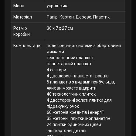
Мова
українська
Матеріал
Папір, Картон, Дерево, Пластик
Розмір
36 x 7 x 27 см
коробки
Комплектація
поле сонячної системи з обертовими
дисками
технологічний планшет
планетарний планшет
4 сектори
4 двошарові планшети гравців
5 планшетів з видами прибульців,
яких ви можете відкрити
48 технологічних плиток
4 двосторонні золоті плитки для
підрахунку очок
60 жетонів кредитів і енергії
33 жетони і плитки інопланетян
24 плитки одиночних цілей
інші картонні деталі