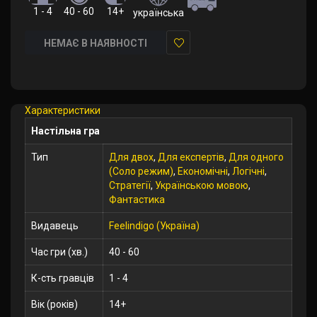
1 - 4
40 - 60
14+
українська
НЕМАЄ В НАЯВНОСТІ
У
закладки
Характеристики
Настільна гра
Тип
Для двох
,
Для експертів
,
Для одного
(Соло режим)
,
Економічні
,
Логічні
,
Стратегії
,
Українською мовою
,
Фантастика
Видавець
Feelindigo (Україна)
Час гри (хв.)
40 - 60
К-сть гравців
1 - 4
Вік (років)
14+