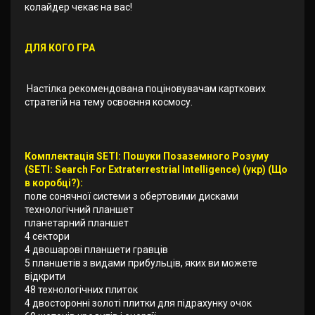
колайдер чекає на вас!
ДЛЯ КОГО ГРА
Настілка рекомендована поціновувачам карткових
стратегій на тему освоєння космосу.
Комплектація SETI: Пошуки Позаземного Розуму
(SETI: Search For Extraterrestrial Intelligence) (укр) (Що
в коробці?):
поле сонячної системи з обертовими дисками
технологічний планшет
планетарний планшет
4 сектори
4 двошарові планшети гравців
5 планшетів з видами прибульців, яких ви можете
відкрити
48 технологічних плиток
4 двосторонні золоті плитки для підрахунку очок