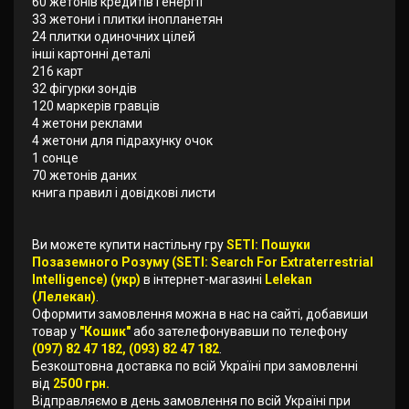
60 жетонів кредитів і енергії
33 жетони і плитки інопланетян
24 плитки одиночних цілей
інші картонні деталі
216 карт
32 фігурки зондів
120 маркерів гравців
4 жетони реклами
4 жетони для підрахунку очок
1 сонце
70 жетонів даних
книга правил і довідкові листи
Ви можете купити настільну гру
SETI: Пошуки
Позаземного Розуму (SETI: Search For Extraterrestrial
Intelligence) (укр)
в інтернет-магазині
Lelekan
(Лелекан)
.
Оформити замовлення можна в нас на сайті, добавиши
товар у
"Кошик"
або зателефонувавши по телефону
(097) 82 47 182, (093) 82 47 182
.
Безкоштовна доставка по всій Україні при замовленні
від
2500 грн.
Відправляємо в день замовлення по всій Україні при