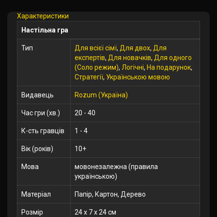
Характеристики
Настільна гра
Тип
Для всієї сімї
,
Для двох
,
Для
експертів
,
Для новачків
,
Для одного
(Соло режим)
,
Логічні
,
На подарунок
,
Стратегії
,
Українською мовою
Видавець
Rozum (Україна)
Час гри (хв.)
20 - 40
К-сть гравців
1 - 4
Вік (років)
10+
Мова
мовонезалежна (правила
українською)
Матеріал
Папір, Картон, Дерево
Розмір
24 x 7 x 24 см