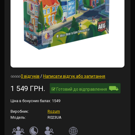
0 відгуків
/
Написати відгук або запитання
⛟
1 549 ГРН.
Готовий до відправлення
Ціна в бонусних балах:
1549
Виробник:
Rozum
Модель:
R023UA