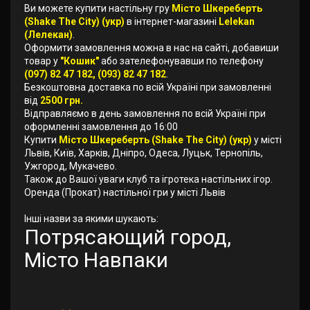
Ви можете купити настільну гру
Місто Шкереберть
(Shake The City) (укр)
в інтернет-магазині
Lelekan
(Лелекан)
.
Оформити замовлення можна в нас на сайті, добавиши
товар у
"Кошик"
або зателефонувавши по телефону
(097) 82 47 182, (093) 82 47 182
.
Безкоштовна доставка по всій Україні при замовленні
від
2500 грн.
Відправляємо в день замовлення по всій Україні при
оформленні замовлення до 16:00
Купити
Місто Шкереберть (Shake The City) (укр)
у місті
Львів, Київ, Харків, Дніпро, Одеса, Луцьк, Тернопіль,
Ужгород, Мукачево.
Також до Вашої уваги клуб та ігротека настільних ігор.
Оренда (Прокат) настільної гри у місті Львів
Інші назви за якими шукають:
Потрясающий город,
Місто Навпаки