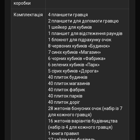
коробки
Комплектація
4 планшети гравця
2 планшети для допомоги гравцю
1 шейкер для кубиків
1 планшет для відстеження раундів
1 блокнот для підрахунку очок
8 червоних кубиків «Будинок»
7 синіх кубиків «Магазин»
6 чорних кубиків «Фабрика»
6 зелених кубиків «Парк»
5 сірих кубиків «Дорога»
40 плиток будинків
40 плиток магазинів
40 плиток фабрик
40 плиток парків
40 плиток доріг
28 жетонів бонусних очок (набір із 7
для кожного гравця)
16 жетонів варіантів будівництва
(набір із 4 для кожного гравця)
1 книга правил
27 тайлів міні-будівель