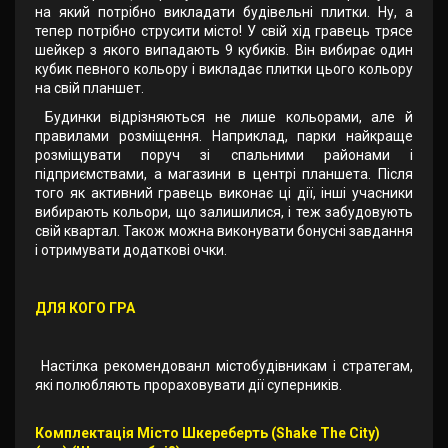
на який потрібно викладати будівельні плитки. Ну, а
тепер потрібно струсити місто! У свій хід гравець трясе
шейкер з якого випадають 9 кубиків. Він вибирає один
кубик певного кольору і викладає плитки цього кольору
на свій планшет.
Будинки відрізняються не лише кольорами, але й
правилами розміщення. Наприклад, парки найкраще
розміщувати поруч зі спальними районами і
підприємствами, а магазини в центрі планшета. Після
того як активний гравець виконає ці дії, інші учасники
вибирають кольори, що залишилися, і теж забудовують
свій квартал. Також можна виконувати бонусні завдання
і отримувати додаткові очки.
ДЛЯ КОГО ГРА
Настілка рекомендованл містобудівникам і стратегам,
які полюбляють прораховувати дії суперників.
Комплектація Місто Шкереберть (Shake The City)