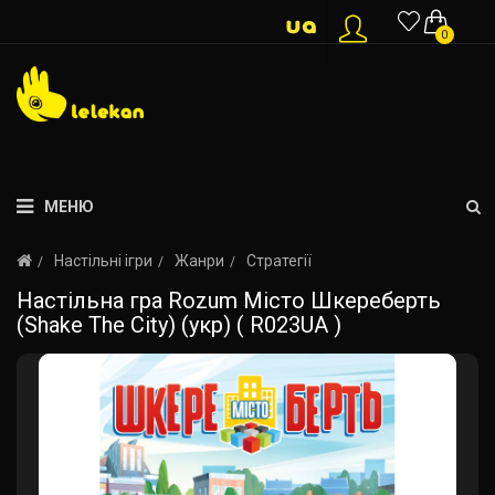
0
МЕНЮ
Настільні ігри
Жанри
Стратегії
Настільна гра Rozum Місто Шкереберть
(Shake The City) (укр) ( R023UA )