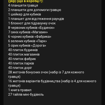
(укр) (Що в коробці?):
4 планшети гравця
2 планшети для допомоги гравцю
1 шейкер для кубиків
1 планшет для відстеження раундів
1 блокнот для підрахунку очок
8 червоних кубиків «Будинок»
7 синіх кубиків «Магазин»
6 чорних кубиків «Фабрика»
6 зелених кубиків «Парк»
5 сірих кубиків «Дорога»
40 плиток будинків
40 плиток магазинів
40 плиток фабрик
40 плиток парків
40 плиток доріг
28 жетонів бонусних очок (набір із 7 для кожного
гравця)
16 жетонів варіантів будівництва (набір із 4 для кожного
гравця)
1 книга правил
27 тайлів міні-будівель