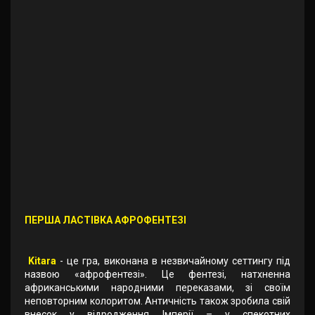
ПЕРША ЛАСТІВКА АФРОФЕНТЕЗІ
Kitara
- це гра, виконана в незвичайному сеттингу під
назвою «афрофентезі». Це фентезі, натхненна
африканськими народними переказами, зі своїм
неповторним колоритом. Античність також зробила свій
внесок у відродження Імперії – у спекотних