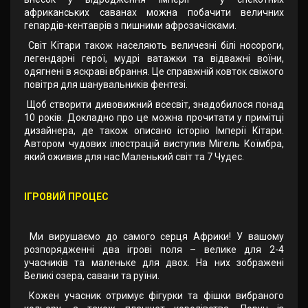
африканських саванах можна побачити величних
гепардів-кентаврів з пишними афрозачісками.
Світ Кітари також населяють величезні білі носороги,
легендарні герої, мудрі ватажки та відважні воїни,
одягнені в яскраві вбрання. Це справжній ковток свіжого
повітря для шанувальників фентезі.
Щоб створити дивовижний всесвіт, знадобилося понад
10 років. Докладно про це можна прочитати у примітці
дизайнера, де також описано історію Імперії Кітари.
Автором чудових ілюстрацій виступив Мігель Коїмбра,
який оживив для нас Маленький світ та 7 Чудес.
ІГРОВИЙ ПРОЦЕС
Ми вирушаємо до самого серця Африки! У вашому
розпорядженні два ігрові поля – велике для 2-4
учасників та маленьке для двох. На них зображені
Великі озера, савани та руїни.
Кожен учасник отримує фігурки та фішки вибраного