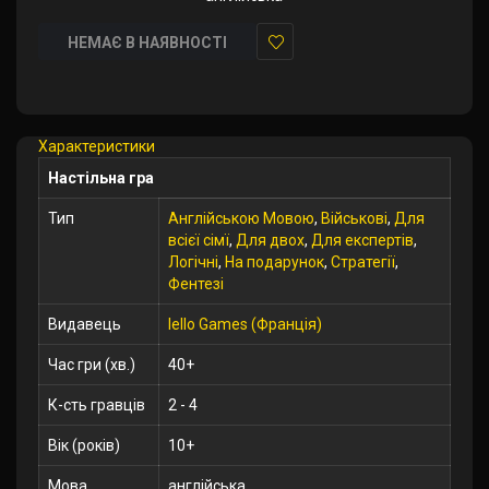
НЕМАЄ В НАЯВНОСТІ
У
закладки
Характеристики
Настільна гра
Тип
Англійською Мовою
,
Військові
,
Для
всієї сімї
,
Для двох
,
Для експертів
,
Логічні
,
На подарунок
,
Стратегії
,
Фентезі
Видавець
Iello Games (Франція)
Час гри (хв.)
40+
К-сть гравців
2 - 4
Вік (років)
10+
Мова
англійська