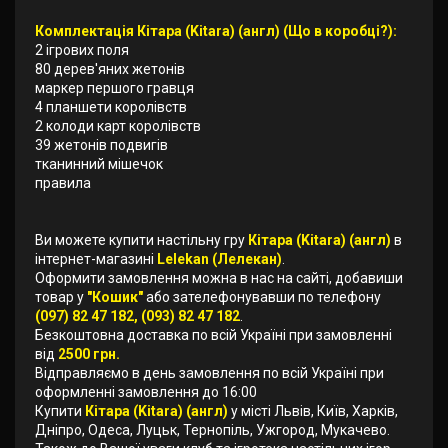
Комплектація Кітара (Kitara) (англ) (Що в коробці?):
2 ігрових поля
80 дерев'яних жетонів
маркер першого гравця
4 планшети королівств
2 колоди карт королівств
39 жетонів подвигів
тканинний мішечок
правила
Ви можете купити настільну гру
Кітара (Kitara) (англ)
в
інтернет-магазині
Lelekan (Лелекан)
.
Оформити замовлення можна в нас на сайті, добавиши
товар у
"Кошик"
або зателефонувавши по телефону
(097) 82 47 182, (093) 82 47 182
.
Безкоштовна доставка по всій Україні при замовленні
від
2500 грн.
Відправляємо в день замовлення по всій Україні при
оформленні замовлення до 16:00
Купити
Кітара (Kitara) (англ)
у місті Львів, Київ, Харків,
Дніпро, Одеса, Луцьк, Тернопіль, Ужгород, Мукачево.