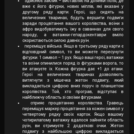
здійснює заклик – виставляє на ділянки поля, де
вже є його фігурки, нових міплів, які вказані у
другому ряду карти. Герої, що сидять на
величезних тваринах, будуть вершити подвиги
заради процвітання вашого королівства, воїни з
афро видобуватимуть їжу в саваннах для свого
народу, а ватажки-гепардокентаври вміло
скористаються силою давніх руїн.
переміщує війська. Якщо в третьому ряду карти є
відповідний символ, то ви можете пересунути
фігурки. 1 символ – 1 рух. Якщо ваші герої, ватажки
та воїни опинилися поряд із фігурками ворога, то
ви атакуєте їх. Кожна фігурка дає +1 до атаки.
Герої на величезних тваринах дозволяють
витягнути з мішечка жетон подвигу, який
викладається цифрою вниз поруч із планшетом
королівства. Той, хто програв, відступає в
найближчу область зі своїми фігурками.
сприяє процвітанню королівства. Гравець
переміщує маркер процвітання за кожен символ у
четвертому рядку своїх карток. Якщо вашому
чотирилапому ватажку вдалося зайняти область
руїн, ви отримуєте 2 додаткові очки. Жетон
подвигу з найбільшою цифрою викладається