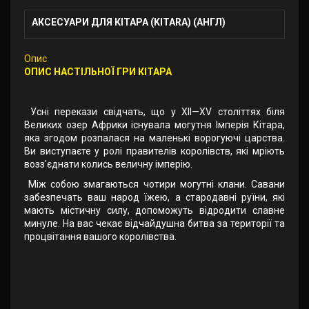
АКСЕСУАРИ ДЛЯ КІТАРА (KITARA) (АНГЛ)
Опис
ОПИС НАСТІЛЬНОЇ ГРИ КІТАРА
Усні перекази свідчать, що у XII—XV століттях біля
Великих озер Африки існувала могутня Імперія Кітара,
яка згодом розпалася на маленькі ворогуючі царства.
Ви виступаєте у ролі правителів королівств, які мріють
возз'єднати колись величну імперію.
Між собою змагаються чотири могутні клани. Савани
забезпечать ваш народ їжею, а стародавні руїни, які
мають містичну силу, допоможуть відродити славне
минуле. На вас чекає відчайдушна битва за території та
процвітання вашого королівства.