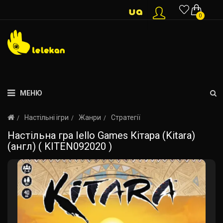
0
МЕНЮ
Настільні ігри
Жанри
Стратегії
Настільна гра Iello Games Кітара (Kitara)
(англ) ( KITEN092020 )