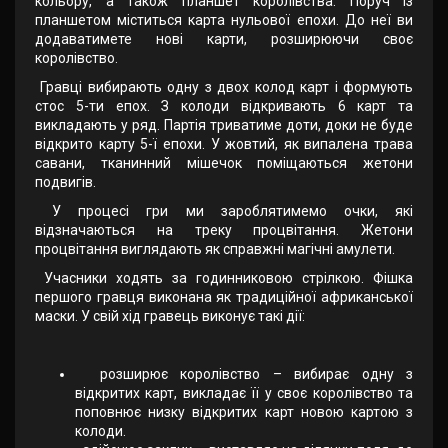
кольору, а також планшет королівства. Поруч із
планшетом міститься карта нульової епохи. До неї ви
додаватимете нові карти, розширюючи своє
королівство.
Гравці вибирають одну з двох колод карт і формують
стос 5-ти епох. З колоди відкривають 6 карт та
викладають у ряд. Партія триватиме доти, доки не буде
відкрито карту 5-ї епохи. У жовтий, як випалена трава
савани, тканинний мішечок поміщаються жетони
подвигів.
У процесі гри ми зароблятимемо очки, які
відзначаються на треку процвітання. Жетони
процвітання виглядають як справжні магічні амулети.
Учасники ходять за годинниковою стрілкою. Фішка
першого гравця виконана як традиційної африканської
маски. У свій хід гравець виконує такі дії:
розширює королівство – вибирає одну з
відкритих карт, викладає її у своє королівство та
поповнює низку відкритих карт новою картою з
колоди.