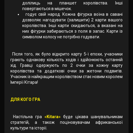
долілиць на планшет королівства. Інші
повертаються в мішечок.
годує свій народ. Кожна фігурка воїна в савані
дозволяє нагодувати (залишити) 2 карти вашого
королівства. Інші карти скидаються, а вказані на
них фігурки забираються з поля в запас. Карти із
символом колосу не потрібно годувати.
Після того, як було відкрито карту 5-ї епохи, учасники
грають однакову кількість ходів і здійснюють останній
хід. Гравці одержують по 2 очки за кожну карту
королівства та додаткові очки за жетони подвигів.
Учасник із найкращим королівством стає новим королем
Імперії Кітара!
ДЛЯ КОГО ГРА
Настільна гра
«Kitara»
буде цікава шанувальникам
стратегій, а також поціновувачам африканської
культури та історії.