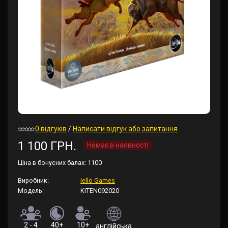
0 відгуків
/
Написати відгук або запитання
1 100 ГРН.
Немає в наявності
Ціна в бонусних балах:
1100
Виробник:
Iello Games
Модель:
KITEN092020
2 - 4
40+
10+
англійська