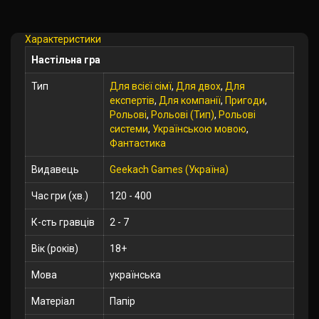
Характеристики
Настільна гра
Тип
Для всієї сімї
,
Для двох
,
Для
експертів
,
Для компанії
,
Пригоди
,
Рольові
,
Рольові (Тип)
,
Рольові
системи
,
Українською мовою
,
Фантастика
Видавець
Geekach Games (Україна)
Час гри (хв.)
120 - 400
К-сть гравців
2 - 7
Вік (років)
18+
Мова
українська
Матеріал
Папір