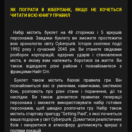
ЯК ПОГРАТИ В КІБЕРПАНК, ЯКЩО НЕ ХОЧЕТЬСЯ
ЧИТАТИ ВСЮ КНИГУ ПРАВИЛ
Набір містить буклет на 48 сторінках і 5 аркушів
персонажів. Завдяки буклету ви зможете простежити
всю хронологію світу Cyberpunk. Історія охоплює події
1992 року і сучасний 2045 рік. Ви станете свідками
розборок корпорацій, ядерних ударів і становлення
міста, в якому вам належить боротися за життя. Ви
також відвідаєте різні райони і познайомитеся з
фракціями Найт Сіті.
Буклет також містить базові правила гри. Він
познайомиться вас із уміннями, навичками, системою
бою, розповість про різні стани і поранення, дії та
наслідки. Ви також дізнаєтеся правилах генерації
персонажа і зможете використовувати набір готових
персонажів, щоб швидко розпочати гру. Набір також
містить стартову пригоду "Getting Paid", з якої почнеться
ваша подорож у світ Cyberpunk. Домогтися реалістичних
боїв і зануритися в атмосферу допоможуть аркуші з
полями локацій.