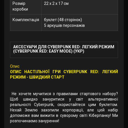
Розмір
22 x 2 x 17 см
коробки
Комплектація
буклет (48 сторінок)
5 аркушів персонажів
АКСЕСУАРИ ДЛЯ CYBERPUNK RED: ЛЕГКИЙ РЕЖИМ
(CYBERPUNK RED: EASY MODE) (УКР)
Опис
ОПИС НАСТІЛЬНОЇ ГРИ CYBERPUNK RED: ЛЕГКИЙ
РЕЖИМ - ШВИДКИЙ СТАРТ
Не хочете мучитися з правилами стартового набору?
Щоб швидко зануритися у світ альтернативної
реальності Cyberpunk, скористайтеся цим буклетом.
Нехай Землю захопили корпорації, але цей набір
допоможе вам вижити в суворому світі Кіберпанку! Ми
розпочинаємо занурення!