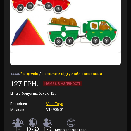
3 відгуків
/
Написати відгук або запитання
127 ГРН.
Немає в наявності
Ціна в бонусних балах:
127
Виробник:
Vladi Toys
Модель:
VT2906-01
1+
10 - 20
1 - 3
мовонезалежна (правила українською