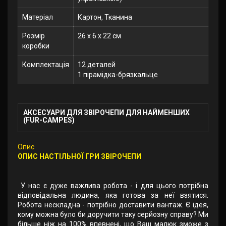
Матеріал
Картон, Тканина
Розмір
26 x 6 x 22 см
коробки
Комплектація
12 деталей
1 пірамідка-брязкальце
АКСЕСУАРИ ДЛЯ ЗВІРОЧЕПИ ДЛЯ НАЙМЕНШИХ
(FUR-CAMPES)
Опис
ОПИС НАСТІЛЬНОЇ ГРИ ЗВІРОЧЕПИ
У нас є дуже важлива робота - і для цього потрібна
відповідальна людина, яка готова за неї взятися.
Робота нескладна - потрібно доставити вантаж. Є ідея,
кому можна було би доручити таку серйозну справу? Ми
більше ніж на 100% впевнені, що Ваш малюк зможе з