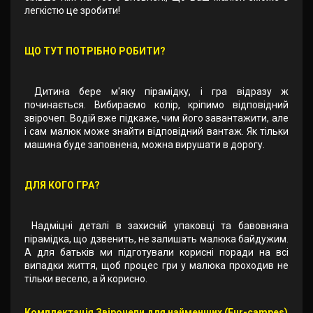
легкістю це зробити!
ЩО ТУТ ПОТРІБНО РОБИТИ?
Дитина бере м'яку пірамідку, і гра відразу ж
починається. Вибираємо колір, кріпимо відповідний
звірочеп. Водій вже підкаже, чим його завантажити, але
і сам малюк може знайти відповідний вантаж. Як тільки
машина буде заповнена, можна вирушати в дорогу.
ДЛЯ КОГО ГРА?
Надміцні деталі в захисній упаковці та бавовняна
пірамідка, що дзвенить, не залишать малюка байдужим.
А для батьків ми підготували корисні поради на всі
випадки життя, щоб процес гри у малюка проходив не
тільки весело, а й корисно.
Комплектація Звірочепи для найменших (Fur-campes)