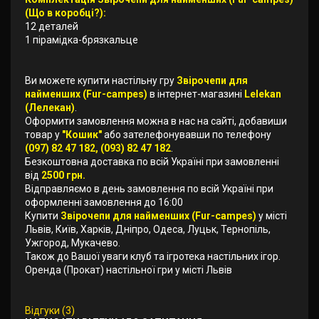
(Що в коробці?):
12 деталей
1 пірамідка-брязкальце
Ви можете купити настільну гру
Звірочепи для
найменших (Fur-campes)
в інтернет-магазині
Lelekan
(Лелекан)
.
Оформити замовлення можна в нас на сайті, добавиши
товар у
"Кошик"
або зателефонувавши по телефону
(097) 82 47 182, (093) 82 47 182
.
Безкоштовна доставка по всій Україні при замовленні
від
2500 грн.
Відправляємо в день замовлення по всій Україні при
оформленні замовлення до 16:00
Купити
Звірочепи для найменших (Fur-campes)
у місті
Львів, Київ, Харків, Дніпро, Одеса, Луцьк, Тернопіль,
Ужгород, Мукачево.
Також до Вашої уваги клуб та ігротека настільних ігор.
Оренда (Прокат) настільної гри у місті Львів
Відгуки (3)