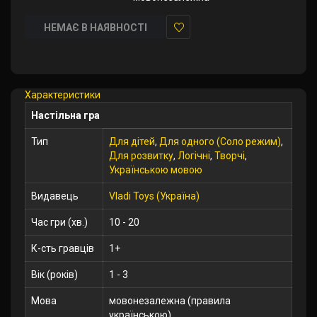
НЕМАЄ В НАЯВНОСТІ
У
закладки
Характеристики
Настільна гра
Тип
Для дітей
,
Для одного (Соло режим)
,
Для розвитку
,
Логічні
,
Творчі
,
Українською мовою
Видавець
Vladi Toys (Україна)
Час гри (хв.)
10 - 20
К-сть гравців
1+
Вік (років)
1 - 3
Мова
мовонезалежна (правила
українською)