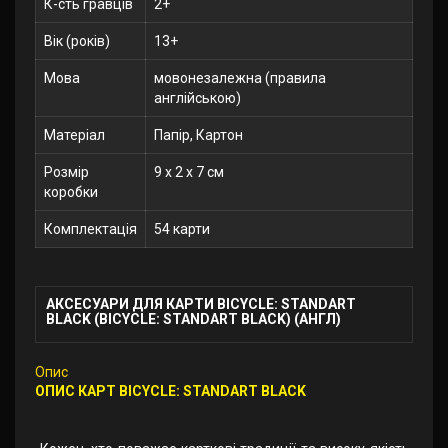
К-сть гравців
2+
Вік (років)
13+
Мова
мовонезалежна (правила
англійською)
Матеріал
Папір, Картон
Розмір
9 x 2 x 7 см
коробки
Комплектація
54 карти
АКСЕСУАРИ ДЛЯ КАРТИ BICYCLE: STANDART
BLACK (BICYCLE: STANDART BLACK) (АНГЛ)
Опис
ОПИС КАРТ BICYCLE: STANDART BLACK