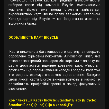
Кожен, хто поважає карткові традиції та високу якість,
вибирає карти від компанії Bicycle. Американська
компанія Bicycle вже понад століття займається
виробництвом карт, які по праву вважають еталоном.
Колода карт від Bicycle — це бездоганна якість та
відсутність браку.
ОСОБЛИВІСТЬ КАРТ BICYCLE
Карти виконано з багатошарового картону, а поверхню
оброблено фірмовим покриттям Air-Cushion Finish, яке
створює повітряний прошарок між картами — за рахунок
цього досягається відмінне ковзання карт, м'якість і
пружність. Від перемішування колоди і роздачі карт той,
хто роздає, отримує справжнє задоволення. Завдяки
своїй якості карти Bicycle використовують в казино, їх
полюбляють професійні гравці в покер, фокусники й
ілюзіоністи.
Комплектація Карти Bicycle: Standart Black (Bicycle:
Standart Black) (англ) (Що в коробці?):