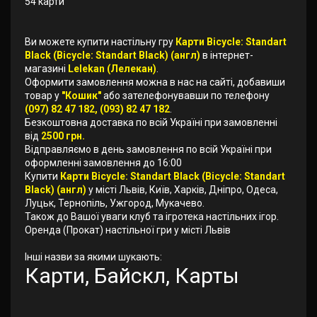
54 карти
Ви можете купити настільну гру
Карти Bicycle: Standart
Black (Bicycle: Standart Black) (англ)
в інтернет-
магазині
Lelekan (Лелекан)
.
Оформити замовлення можна в нас на сайті, добавиши
товар у
"Кошик"
або зателефонувавши по телефону
(097) 82 47 182, (093) 82 47 182
.
Безкоштовна доставка по всій Україні при замовленні
від
2500 грн.
Відправляємо в день замовлення по всій Україні при
оформленні замовлення до 16:00
Купити
Карти Bicycle: Standart Black (Bicycle: Standart
Black) (англ)
у місті Львів, Київ, Харків, Дніпро, Одеса,
Луцьк, Тернопіль, Ужгород, Мукачево.
Також до Вашої уваги клуб та ігротека настільних ігор.
Оренда (Прокат) настільної гри у місті Львів
Інші назви за якими шукають:
Карти, Байскл, Карты