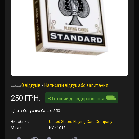
0 відгуків
/
Написати відгук або запитання
⛟
250 ГРН.
Готовий до відправлення
Ціна в бонусних балах:
250
Виробник:
United States Playing Card Company
Модель:
KY 41018