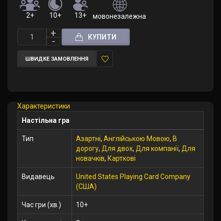
2+
10+
13+
мовонезалежна (правила англійською
КУПИТИ
ШВИДКЕ ЗАМОВЛЕННЯ
У
закладки
Характеристики
Настільна гра
Тип
Азартні
,
Англійською Мовою
,
В
дорогу
,
Для двох
,
Для компанії
,
Для
новачків
,
Карткові
Видавець
United States Playing Card Company
(США)
Час гри (хв.)
10+