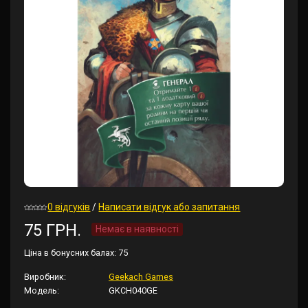
0 відгуків
/
Написати відгук або запитання
75 ГРН.
Немає в наявності
Ціна в бонусних балах:
75
Виробник:
Geekach Games
Модель:
GKCH040GE