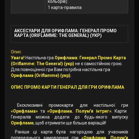
кольорів)
1 карта-правила
АКСЕСУАРИ ДЛЯ ОРИФЛАМА: ГЕНЕРАЛ ПРОМО
КАРТА (ORIFLAMME: THE GENERAL) (УКР)
Опис
Увага!
Настільна гра
Орифлама: Генерал Промо Карта
(Oriflamme: The General) (укр)
не є самостійною грою.
Для повноцінної гри Вам потрібна настільна гра
Орифлама (Oriflamme) (укр)
.
ОПИС ПРОМО КАРТИ ГЕНЕРАЛ ДЛЯ ГРИ ОРИФЛАМА
Ексклюзивні промокарти для настільної гри
«Орифлама»
та
«Орифлама. Полум'я інтриг»
. Карти
Генералів можна додати до будь-якого випуску
Орифлами
, щоб отримати ще більше варіацій!
Раніше ці карти була нагородою для учасників
попереднього замовлення гри
«Орифлама. Полум'я