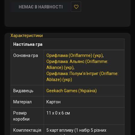
НЕМАЄ В НАЯВНОСТІ
У
закладки
Характеристики
Настільна гра
Основна гра
Орифлама (Oriflamme) (укр)
,
Орифлама: Альянс (Oriflamme:
Alliance) (укр)
,
Орифлама: Полум'я Інтриг (Oriflame:
Ablaze) (укр)
Видавець
Geekach Games (Україна)
Матеріал
Картон
Розмір
11 x 0 x 6 см
коробки
Комплектація
5 карт впливу (1 набір 5 різних