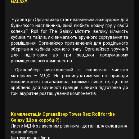
GALAXY
Чудова річ Органайзер стає незамінним аксесуаром для
будь-якого настільника, який любить кожну гру у своїй
колекції. Roll for The Galaxy містить велику кількість
кубиків та тайлів, які вимагають зручного сортування та
розміщення. Органайзер призначений для роздільного
зберігання кубиків кожного типу. Органайзер зручний
для підготовки до гри завдяки продуманому
розміщенню всіх компонентів.
Органайзер виготовлений із екологічно чистого
матеріалу – МДФ. Не розписуватимемо всі принади
використання органайзера, скажімо лише те, що все
зроблено для зручності гравців: швидка підготовка до
гри, акуратне розташування компонентів.
Комплектація Органайзер Tower Rex: Roll for the
Galaxy (Що в коробці?):
Листи МДФ з лазерним різанням - деталі для складання
органайзера
Інструкція по збірці