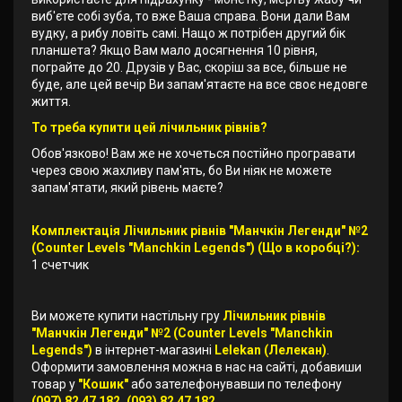
виб'єте собі зуба, то вже Ваша справа. Вони дали Вам
вудку, а рибу ловіть самі. Нащо ж потрібен другий бік
планшета? Якщо Вам мало досягнення 10 рівня,
пограйте до 20. Друзів у Вас, скоріш за все, більше не
буде, але цей вечір Ви запам'ятаєте на все своє недовге
життя.
То треба купити цей лічильник рівнів?
Обов'язково! Вам же не хочеться постійно програвати
через свою жахливу пам'ять, бо Ви ніяк не можете
запам'ятати, який рівень маєте?
Комплектація Лічильник рівнів "Манчкін Легенди" №2
(Counter Levels "Manchkin Legends") (Що в коробці?):
1 счетчик
Ви можете купити настільну гру
Лічильник рівнів
"Манчкін Легенди" №2 (Counter Levels "Manchkin
Legends")
в інтернет-магазині
Lelekan (Лелекан)
.
Оформити замовлення можна в нас на сайті, добавиши
товар у
"Кошик"
або зателефонувавши по телефону
(097) 82 47 182, (093) 82 47 182
.