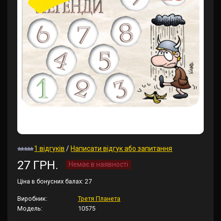
1 відгуків
/
Написати відгук або запитання
27 ГРН.
Немає в наявності
Ціна в бонусних балах:
27
Виробник:
Третя Планета
Модель:
10575