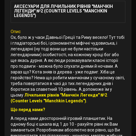
АКСЕСУАРИ ДЛЯ ЛІЧИЛЬНИК РІВНІВ "МАНЧКІН
ЛЕГЕНДИ" №2 (COUNTER LEVELS "MANCHKIN
LEGENDS")
Опис
Ох, було ж у часи Давньої Греції та Риму весело! Тут тобі
і гладіаторські бої, і різноманітні міфічні чудовиська, і
легендарні (ну тоді вони ще не були настільки
легендарними) особистості, на кожному кроці бог або
ще якась дурня. А які люди розказували класні історії
про подвиги - можна було слухати днями й ночами. А
зараз що? Кота зняв із дерева - уже подвиг. Хіба це
геройство? Нема що робити манчкінам у сучасному світі,
треба повертатися в часі до тих легендарних днів і
боротися за славетний 10 рівень. А допоможе їм у
цьому
Лічильник рівнів "Манчкін Легенди" №2
(Counter Levels "Manchkin Legends")
.
Що перед нами?
А перед нами двосторонній ігровий планшетик. На
одному боці є шкала від 1 до 10 - рахуйте рівні як Вам
заманеться. Розробникам абсолютно все рівно, що Ви
використаєте для підрахунку - монетку, мертву жабу чи